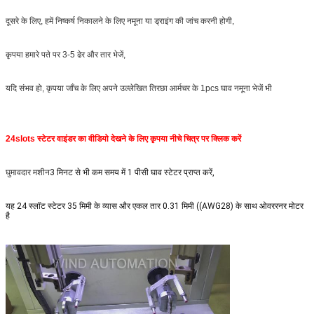
दूसरे के लिए, हमें निष्कर्ष निकालने के लिए नमूना या ड्राइंग की जांच करनी होगी,
कृपया हमारे पते पर 3-5 ढेर और तार भेजें,
यदि संभव हो, कृपया जाँच के लिए अपने उल्लेखित तिरछा आर्मचर के 1pcs घाव नमूना भेजें भी
24slots स्टेटर वाइंडर का वीडियो देखने के लिए कृपया नीचे चित्र पर क्लिक करें
घुमावदार मशीन
3 मिनट से भी कम समय में 1 पीसी घाव स्टेटर प्राप्त करें,
यह 24 स्लॉट स्टेटर 35 मिमी के व्यास और एकल तार 0.31 मिमी ((AWG28) के साथ ओवररनर मोटर
है