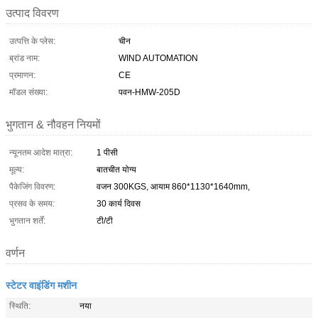
उत्पाद विवरण
उत्पत्ति के प्लेस:
चीन
ब्रांड नाम:
WIND AUTOMATION
प्रमाणन:
CE
मॉडल संख्या:
पवन-HMW-205D
भुगतान & नौवहन नियमों
न्यूनतम आदेश मात्रा:
1 पीसी
मूल्य:
बातचीत योग्य
पैकेजिंग विवरण:
वजन 300KGS, आयाम 860*1130*1640mm,
प्रसव के समय:
30 कार्य दिवस
भुगतान शर्तें:
टी/टी
वर्णन
स्टेटर वाइंडिंग मशीन
स्थिति:
नया