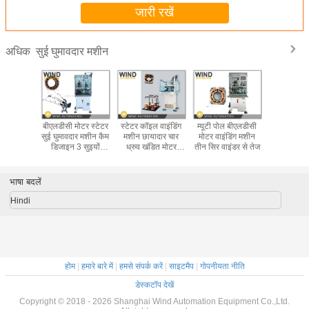
जारी रखें
सुई घुमावदार मशीन
अधिक
ुई घुमावदार
बीएलडीसी मोटर स्टेटर
स्टेटर कॉइल वाइंडिंग
म्यूटी पोल बीएलडीसी
सुई घुमावदा
DC मोटर
सुई घुमावदार मशीन कैम
मशीन छायादार चार
मोटर वाइंडिंग मशीन
साथ बीएलडी
.13 मिमी
डिजाइन 3 सुइयों
ध्रुव खंडित मोटर
तीन सिर वाइंडर से तेज
सीधे लेमिनेश
ांबा तार
400PRM फास्ट
WIND-1A-TSM
स्टैक का उत्
स्लॉट
करें
भाषा बदलें
Hindi
होम
|
हमारे बारे में
|
हमसे संपर्क करें
|
साइटमैप
|
गोपनीयता नीति
डेस्कटॉप देखें
Copyright © 2018 - 2026 Shanghai Wind Automation Equipment Co.,Ltd.