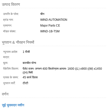
उत्पाद विवरण
उत्पत्ति के प्लेस:
चीन
ब्रांड नाम:
WIND AUTOMATION
प्रमाणन:
Major Parts CE
मॉडल संख्या:
WIND-1B-TSM
भुगतान & नौवहन नियमों
न्यूनतम आदेश
1 पीसी
मात्रा:
मूल्य:
बातचीत योग्य
पैकेजिंग विवरण:
पैलेट वजनः लगभग 400 किलोग्राम आयामः 1600 ((L) x900 ((W) x1450
((H) मिमी
प्रसव के समय:
45 कार्य दिवस
भुगतान शर्तें:
टी/टी
वर्णन
सुई घुमावदार मशीन