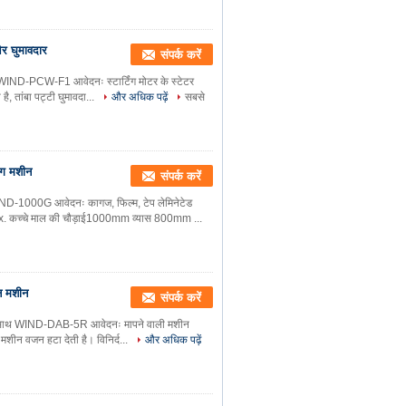
और घुमावदार
संपर्क करें
दार WIND-PCW-F1 आवेदनः स्टार्टिंग मोटर के स्टेटर
ै, तांबा पट्टी घुमावदा...
और अधिक पढ़ें
सबसे
िंग मशीन
संपर्क करें
WIND-1000G आवेदनः कागज, फिल्म, टेप लेमिनेटेड
ax. कच्चे माल की चौड़ाई1000mm व्यास 800mm ...
न मशीन
संपर्क करें
 के साथ WIND-DAB-5R आवेदनः मापने वाली मशीन
ंग मशीन वजन हटा देती है। विनिर्द...
और अधिक पढ़ें