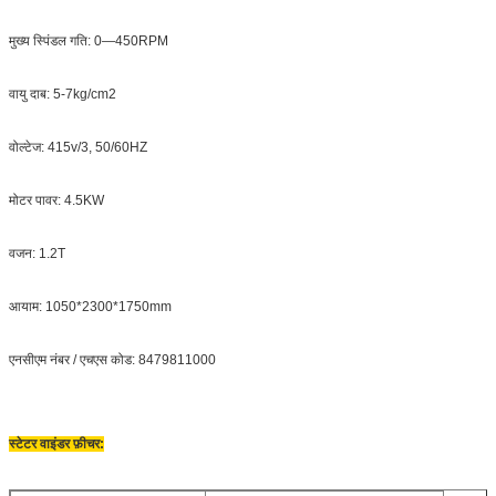
मुख्य स्पिंडल गति: 0—450RPM
वायु दाब: 5-7kg/cm2
वोल्टेज: 415v/3, 50/60HZ
मोटर पावर: 4.5KW
वजन: 1.2T
आयाम: 1050*2300*1750mm
एनसीएम नंबर / एचएस कोड: 8479811000
स्टेटर वाइंडर फ़ीचर: