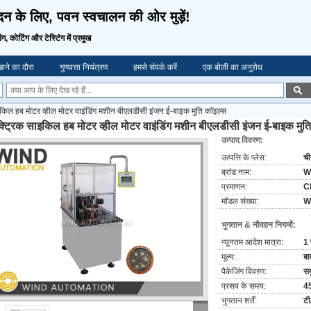
दन के लिए, पवन स्वचालन की ओर मुड़ें!
िंग, कोटिंग और टेस्टिंग में प्रमुख
ाने का दौरा
गुणवत्ता नियंत्रण
हमसे संपर्क करें
एक बोली का अनुरोध
इकिल हब मोटर व्हील मोटर वाइंडिंग मशीन बीएलडीसी इंजन ई-बाइक मुति कॉइल्स
क्ट्रिक साइकिल हब मोटर व्हील मोटर वाइंडिंग मशीन बीएलडीसी इंजन ई-बाइक मुत
उत्पाद विवरण:
उत्पत्ति के प्लेस:
च
ब्रांड नाम:
W
प्रमाणन:
C
मॉडल संख्या:
W
भुगतान & नौवहन नियमों:
न्यूनतम आदेश मात्रा:
1 
मूल्य:
बा
पैकेजिंग विवरण:
सम
प्रसव के समय:
45
भुगतान शर्तें:
टी