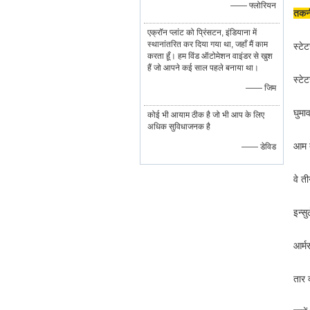
—— फ्लोरियन
तकनी
एक्रॉन प्लांट को प्रिंसटन, इंडियाना में
स्थानांतरित कर दिया गया था, जहाँ मैं काम
स्टे
करता हूँ। हम विंड ऑटोमेशन वाइंडर से खुश
हैं जो आपने कई साल पहले बनाया था।
स्ट
—— जिम
घुमाव
कोई भी आयाम ठीक है जो भी आप के लिए
अधिक सुविधाजनक है
आम त
—— डेविड
वे त
इन्स
आर्म
तार