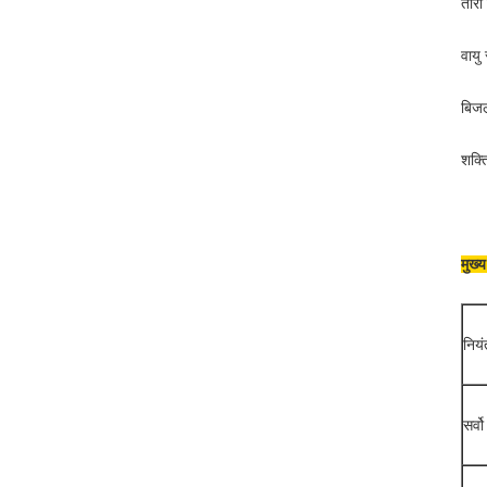
तारो
वायु
बिज
शक्त
मुख्य
नियं
सर्व