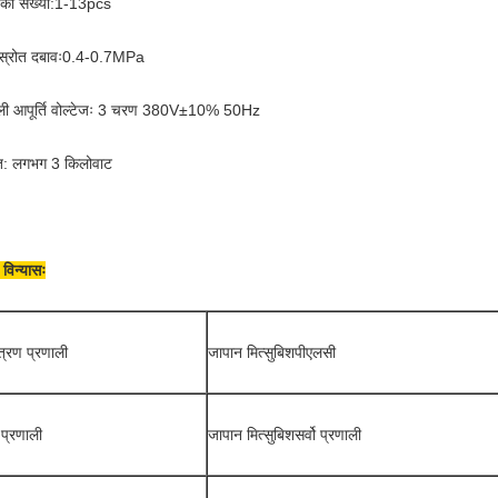
ं की संख्या:1-13pcs
 स्रोत दबावः0.4-0.7MPa
ली आपूर्ति वोल्टेजः 3 चरण 380V±10% 50Hz
ि: लगभग 3 किलोवाट
 विन्यासः
त्रण प्रणाली
जापान मित्सुबिश
पीएलसी
ो प्रणाली
जापान मित्सुबिश
सर्वो प्रणाली