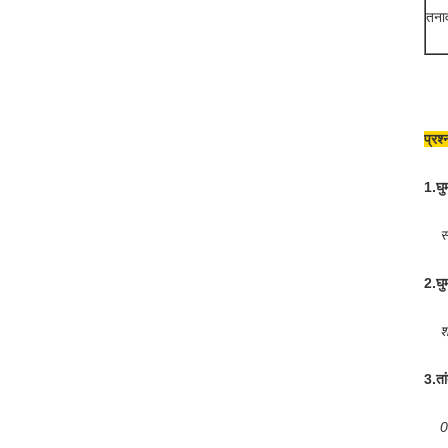
तना
प्रश
1.
घु
स
2.
घु
श
3.
ता
0