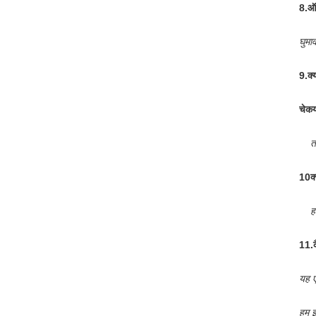
8.
ऑप
घुमा
9.
क्
चेक
त
10क्
ह
11.
यह ए
हम इ