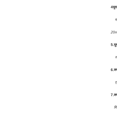
4घुम
म
20m
5.
घु
स
6.
क्
ए
7.
क्
मि