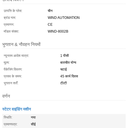
उत्पत्ति के प्लेस:
चीन
ब्रांड नाम:
WIND AUTOMATION
प्रमाणन:
CE
मॉडल संख्या:
WIND-8002B
भुगतान & नौवहन नियमों
न्यूनतम आदेश मात्रा:
1 पीसी
मूल्य:
बातचीत योग्य
पैकेजिंग विवरण:
चटाई
प्रसव के समय:
45 कार्य दिवस
भुगतान शर्तें:
टी/टी
वर्णन
स्टेटर वाइंडिंग मशीन
स्थिति:
नया
प्रमाणपत्र:
सीई