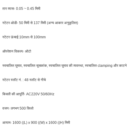
तार व्यासः 0.05 ~ 0.45 मिमी
स्टेटर ओडीः 50 मिमी से 137 मिमी (अन्य आकार अनुकूलित)
स्टेटर ऊंचाई:10mm से 100mm
ऑपरेशन विकल्पः ऑटो
स्वचालित घुमाव, स्वचालित सूचकांक, स्वचालित घुमाव की व्यवस्था, स्वचालित clamping और काटने
स्टेटर स्लॉट नं. : 48 स्लॉट से नीचे
बिजली की आपूर्तिः AC220V 50/60Hz
वजनः लगभग 500 किलो
आयामः 1600 ((L) x 900 ((W) x 1600 ((H) मिमी