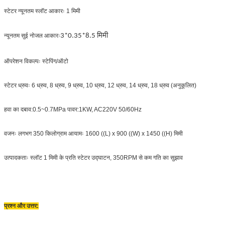
स्टेटर न्यूनतम स्लॉट आकारः 1 मिमी
न्यूनतम सुई नोजल आकारः
3*0.35*8.5 मिमी
ऑपरेशन विकल्पः स्टेपिंग/ऑटो
स्टेटर ध्रुवः 6 ध्रुव, 8 ध्रुव, 9 ध्रुव, 10 ध्रुव, 12 ध्रुव, 14 ध्रुव, 18 ध्रुव (अनुकूलित)
हवा का दबाव:0.5~0.7MPa पावर:1KW, AC220V 50/60Hz
वजनः लगभग 350 किलोग्राम आयामः 1600 ((L) x 900 ((W) x 1450 ((H) मिमी
उत्पादकताः स्लॉट 1 मिमी के प्रति स्टेटर उद्घाटन, 350RPM से कम गति का सुझाव
प्रश्न और उत्तर: