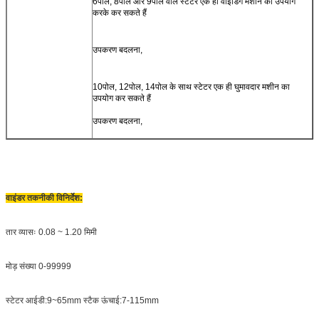
6पोल, 8पोल और 9पोल वाले स्टेटर एक ही वाइंडिंग मशीन का उपयोग
करके कर सकते हैं
उपकरण बदलना,
10पोल, 12पोल, 14पोल के साथ स्टेटर एक ही घुमावदार मशीन का
उपयोग कर सकते हैं
उपकरण बदलना,
वाइंडर तकनीकी विनिर्देश:
तार व्यासः 0.08 ~ 1.20 मिमी
मोड़ संख्या 0-99999
स्टेटर आईडी:9~65mm स्टैक ऊंचाई:7-115mm