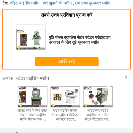
कॉइल वाइंडिंग मशीन
तार झुकने की मशीन
छत पंखा घुमावदार मशीन
टैग:
,
,
सबसे उत्तम प्रतिदान प्राप्त करें
मुति पोल्स ब्रशलेस मोटर स्टेटर प्रोटोटाइप
उत्पादन के लिए सुई घुमावदार मशीन
जारी रखें
स्टेटर वाइंडिंग मशीन
अधिक
ावदार छत
आउट रनर के लिए डबल
मोटर वाइंडिंग मशीन
आउटरनर स्टेटर
इलेक्ट्रि
टर घुमावदार
स्टेशन स्टेटर वाइंडिंग
मोटरसाइकिल डिजिटल
वाइंडिंग मशीन फैन
प्रोटोटाइ
त्पादन
मशीन सिंगल फेज 3
जनरेटर स्टेटर
मोटर वेंटिलेटर बाहरी
फाइबर लेज
इप के लिए
फेज फैन मोटर
ओवररनर सेगमेंटेड
रोटर वाइंडर
मशीन स्टैकिं
ेटर
बाहरी रोटर वाइंडर