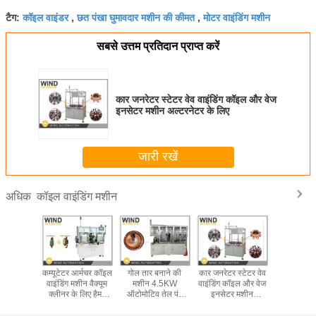
कॉइल वाइंडर
छत पंखा घुमावदार मशीन की कीमत
मोटर वाइंडिंग मशीन
टैग:
,
,
सबसे उत्तम प्रतिदान प्राप्त करें
कार जनरेटर स्टेटर वेव वाइंडिंग कॉइल और वेज
इनसेटर मशीन अल्टरनेटर के लिए
जारी रखें
कॉइल वाइंडिंग मशीन
अधिक
 पीएमएसएम
कम्यूटेटर आर्मचर कॉइल
गोल तार बनाने की
कार जनरेटर स्टेटर वेव
एकल स्टेशन
र्स के लिए
वाइंडिंग मशीन वैक्यूम
मशीन 4.5KW
वाइंडिंग कॉइल और वेज
क्षेत्र कॉइल
ंडिंग लाइन
क्लीनर के लिए हैमर
ऑटोमोटिव तेल पंप
इनसेटर मशीन
मशीन कंडक्
एम सीधी
पावर टूल मोटर
मोटर रोटर आर्मर
अल्टरनेटर के लिए
बनान
नेशन