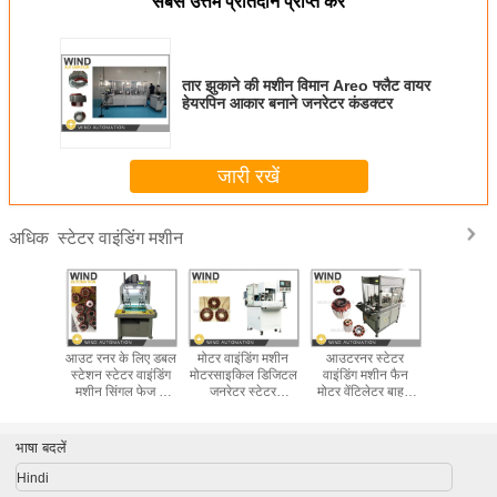
सबसे उत्तम प्रतिदान प्राप्त करें
तार झुकाने की मशीन विमान Areo फ्लैट वायर
हेयरपिन आकार बनाने जनरेटर कंडक्टर
जारी रखें
स्टेटर वाइंडिंग मशीन
अधिक
ावदार छत
आउट रनर के लिए डबल
मोटर वाइंडिंग मशीन
आउटरनर स्टेटर
इलेक्ट्रि
टर घुमावदार
स्टेशन स्टेटर वाइंडिंग
मोटरसाइकिल डिजिटल
वाइंडिंग मशीन फैन
प्रोटोटाइ
त्पादन
मशीन सिंगल फेज 3
जनरेटर स्टेटर
मोटर वेंटिलेटर बाहरी
फाइबर लेज
इप के लिए
फेज फैन मोटर
ओवररनर सेगमेंटेड
रोटर वाइंडर
मशीन स्टैकिं
ेटर
बाहरी रोटर वाइंडर
भाषा बदलें
Hindi