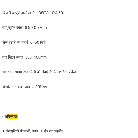
बिजली आपूर्ति वोल्टेजः 3Φ-380V±10% 50H
वायु स्रोत दबावः 0.5 ~ 0.7Mpa
लेक हटाने की लंबाईः 0~50 मिमी
तार खिला लंबाईः 150~400mm
चक्र का समयः 300 मिमी की लंबाई के लिए 6 से 8 सेकंड
संचालित तार का आकारः 3*8 मिमी
(4)
विन्यासः
1. मित्सुबिशी पीएलसी, वेनवे 10 इंच टच स्क्रीन.