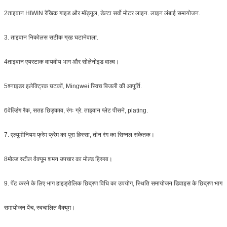
2ताइवान HIWIN रैखिक गाइड और मॉड्यूल, डेल्टा सर्वो मोटर लाइन. लाइन लंबाई समायोजन.
3. ताइवान निकोलस सटीक ग्रह घटानेवाला.
4ताइवान एयरटाक वायवीय भाग और सोलेनोइड वाल्व।
5श्नाइडर इलेक्ट्रिक घटकों, Mingwei स्विच बिजली की आपूर्ति.
6वेल्डिंग रैक, सतह छिड़काव, रंगः ग्रे. ताइवान प्लेट पीसने, plating.
7. एल्यूमीनियम फ्रेम फ्रेम का पूरा हिस्सा, तीन रंग का सिग्नल संकेतक।
8मोल्ड स्टील वैक्यूम शमन उपचार का मोल्ड हिस्सा।
9. पेंट करने के लिए भाग हाइड्रोलिक छिद्रण विधि का उपयोग, स्थिति समायोजन डिवाइस के छिद्रण भाग
समायोजन पेंच, स्वचालित वैक्यूम।