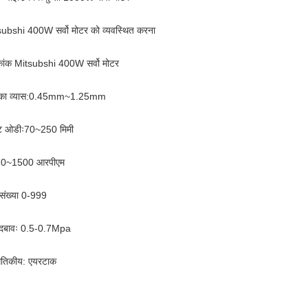
ubshi 400W सर्वो मोटर को व्यवस्थित करना
ांक Mitsubshi 400W सर्वो मोटर
 का व्यास:0.45mm~1.25mm
िट ओडीः70~250 मिमी
ीः 0~1500 आरपीएम
 संख्या 0-999
ु दबावः 0.5-0.7Mpa
गतिकीय: एयरटाक