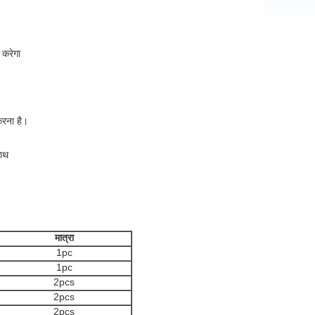
ग करेगा
करना है।
साथ
मात्रा
1pc
1pc
2pcs
2pcs
2pcs