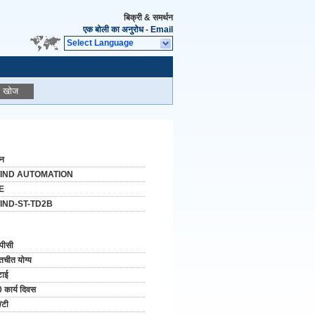
बिक्री & समर्थन
एक बोली का अनुरोध
-
Email
Select Language
खोज
ीन
IND AUTOMATION
E
IND-ST-TD2B
पीसी
तचीत योग्य
टाई
 कार्य दिवस
/टी