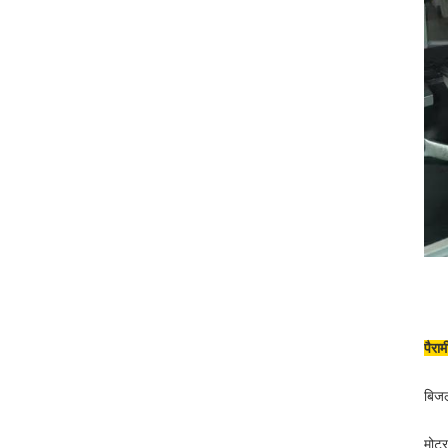
पैरा
बिजल
मोटर