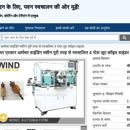
दन के लिए, पवन स्वचालन की ओर मुड़ें!
िंग, कोटिंग और टेस्टिंग में प्रमुख
ाने का दौरा
गुणवत्ता नियंत्रण
हमसे संपर्क करें
एक बोली का अनुरोध
 आर्मचर वाइंडिंग मशीन पूरी तरह से स्वचालित 4 पोल लूप कॉइल वाइंडर
ायर प्रकार आर्मचर वाइंडिंग मशीन पूरी तरह से स्वचालित 4 पोल लूप कॉइल वाइंडर
उत्पाद विवरण:
उत्पत्ति के प्लेस:
च
ब्रांड नाम:
W
प्रमाणन:
C
मॉडल संख्या:
W
भुगतान & नौवहन नियमों:
न्यूनतम आदेश मात्रा:
1 
मूल्य:
बा
पैकेजिंग विवरण:
च
प्रसव के समय:
60
भुगतान शर्तें:
टी