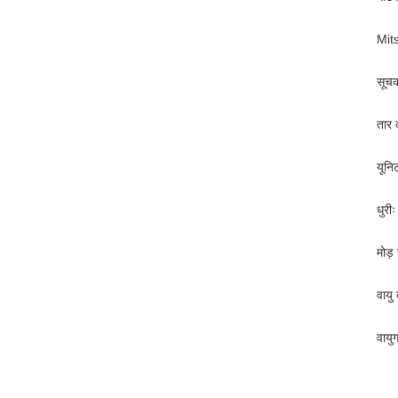
Mits
सूचक
तार
यून
धुर
मोड़
वाय
वायु