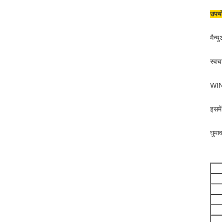
उपयो
मैन्
स्वच
WIND
इसमे
घुमा