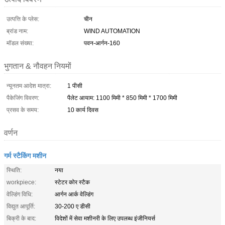
उत्पत्ति के प्लेस:
चीन
ब्रांड नाम:
WIND AUTOMATION
मॉडल संख्या:
पवन-आर्गन-160
भुगतान & नौवहन नियमों
न्यूनतम आदेश मात्रा:
1 पीसी
पैकेजिंग विवरण:
पैलेट आयाम: 1100 मिमी * 850 मिमी * 1700 मिमी
प्रसव के समय:
10 कार्य दिवस
वर्णन
गर्म स्टैकिंग मशीन
स्थिति:
नया
workpiece:
स्टेटर कोर स्टैक
वेल्डिंग विधि:
आर्गन आर्क वेल्डिंग
विद्युत आपूर्ति:
30-200 ए डीसी
बिक्री के बाद:
विदेशों में सेवा मशीनरी के लिए उपलब्ध इंजीनियर्स