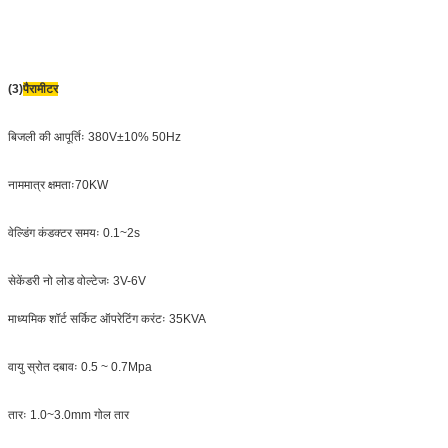
(3)
पैरामीटर
बिजली की आपूर्तिः 380V±10% 50Hz
नाममात्र क्षमताः70KW
वेल्डिंग कंडक्टर समयः 0.1~2s
सेकेंडरी नो लोड वोल्टेजः 3V-6V
माध्यमिक शॉर्ट सर्किट ऑपरेटिंग करंटः 35KVA
वायु स्रोत दबावः 0.5 ~ 0.7Mpa
तारः 1.0~3.0mm गोल तार