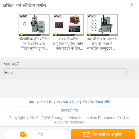
गर्म स्टैकिंग मशीन
अधिक
़िंग आर्मचर
ऑटोमैटिक हॉट स्टैकिंग
वायर सोल्डरिंग
छोटे डीसी ब्रश मोटर के
टच स्क्रीन
ॉट वेल्डिंग
मशीन आर्गन आर्क
कम्यूटेटर फ्यूजिंग मशीन
लिए पूरी तरह से
220V / 38
किंग मशीन
वेल्डिंग मशीन टू वेल्ड
कार स्टेटर के लिए
स्वचालित कम्यूटेटर बार
कम्यूटेटर फ्य
्डर
मोटर
अल्ट्रासोनिक वेव मेटल
हॉट स्टैकिंग मशीन
600K
वेल्डिंग
भाषा बदलें
Hindi
होम
|
हमारे बारे में
|
हमसे संपर्क करें
|
साइटमैप
|
गोपनीयता नीति
डेस्कटॉप देखें
Copyright © 2018 - 2026 Shanghai Wind Automation Equipment Co.,Ltd.
All rights reserved.
चैट
एक बोली का अनुरोध