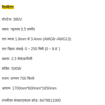
पैरामीटरः
वोल्टेजः 380V
दबावः न्यूनतम 0.5 एमपीए
तार व्यास 1.8mm से 3.4mm (AWG8~AWG13)
तार खिला लंबाईः 0 ~ 250 मिमी (0 ~ 9.8 ')
दक्षताः 2.3 सेकंड/पीसी
शक्तिः 500W
वजनः लगभग 700 किलो
आयामः 1700mm*600mm*1650mm
एनसीएम संख्या/एचएस कोडः 8479811000