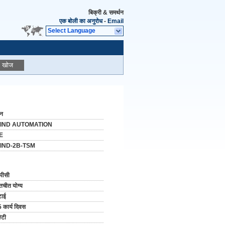
बिक्री & समर्थन
एक बोली का अनुरोध
-
Email
Select Language
खोज
ीन
IND AUTOMATION
E
IND-2B-TSM
पीसी
तचीत योग्य
टाई
 कार्य दिवस
/टी