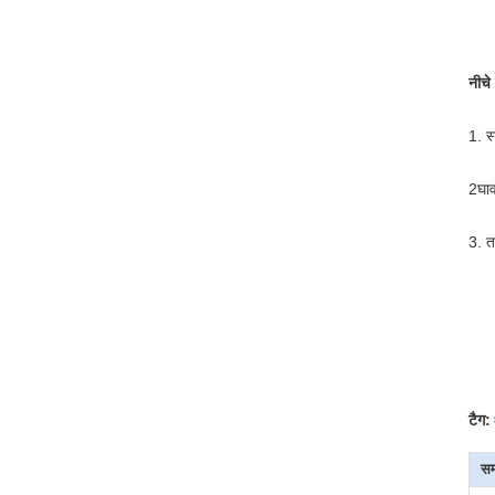
नीचे
1. स
2घाव
3. त
टैग:
सम