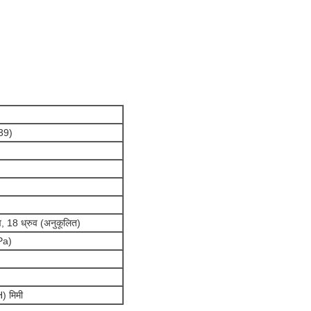
39)
ुव, 18 ध्रुव (अनुकूलित)
Pa)
) मिमी