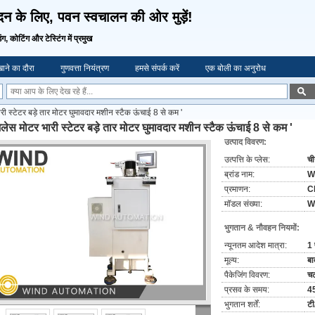
दन के लिए, पवन स्वचालन की ओर मुड़ें!
िंग, कोटिंग और टेस्टिंग में प्रमुख
ाने का दौरा
गुणवत्ता नियंत्रण
हमसे संपर्क करें
एक बोली का अनुरोध
री स्टेटर बड़े तार मोटर घुमावदार मशीन स्टैक ऊंचाई 8 से कम '
लेस मोटर भारी स्टेटर बड़े तार मोटर घुमावदार मशीन स्टैक ऊंचाई 8 से कम '
उत्पाद विवरण:
उत्पत्ति के प्लेस:
च
ब्रांड नाम:
W
प्रमाणन:
C
मॉडल संख्या:
W
भुगतान & नौवहन नियमों:
न्यूनतम आदेश मात्रा:
1 
मूल्य:
बा
पैकेजिंग विवरण:
च
प्रसव के समय:
45
भुगतान शर्तें:
टी