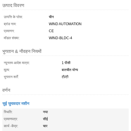
उत्पाद विवरण
उत्पत्ति के प्लेस:
चीन
ब्रांड नाम:
WIND AUTOMATION
प्रमाणन:
CE
मॉडल संख्या:
WIND-BLDC-4
भुगतान & नौवहन नियमों
न्यूनतम आदेश मात्रा:
1 पीसी
मूल्य:
बातचीत योग्य
भुगतान शर्तें:
टी/टी
वर्णन
सुई घुमावदार मशीन
स्थिति:
नया
प्रमाणपत्र:
सीई
कार्य -केंद्र:
चार