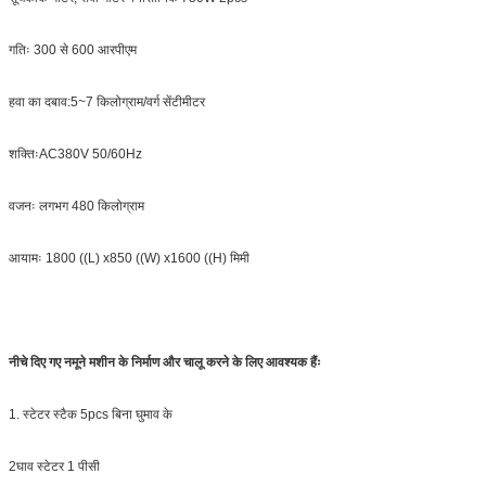
गतिः 300 से 600 आरपीएम
हवा का दबाव:5~7 किलोग्राम/वर्ग सेंटीमीटर
शक्तिःAC380V 50/60Hz
वजनः लगभग 480 किलोग्राम
आयामः 1800 ((L) x850 ((W) x1600 ((H) मिमी
नीचे दिए गए नमूने मशीन के निर्माण और चालू करने के लिए आवश्यक हैंः
1. स्टेटर स्टैक 5pcs बिना घुमाव के
2घाव स्टेटर 1 पीसी