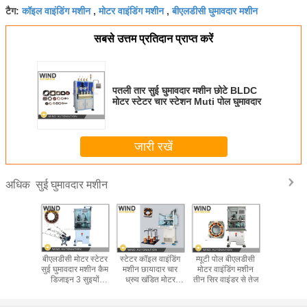
कॉइल वाइंडिंग मशीन
मोटर वाइंडिंग मशीन
बीएलडीसी घुमावदार मशीन
टैग:
,
,
सबसे उत्तम प्रतिदान प्राप्त करें
पतली तार सुई घुमावदार मशीन छोटे BLDC
मोटर स्टेटर चार स्टेशन Muti पोल घुमावदार
जारी रखें
सुई घुमावदार मशीन
अधिक
ुई घुमावदार
बीएलडीसी मोटर स्टेटर
स्टेटर कॉइल वाइंडिंग
म्यूटी पोल बीएलडीसी
सुई घुमावदा
DC मोटर
सुई घुमावदार मशीन कैम
मशीन छायादार चार
मोटर वाइंडिंग मशीन
साथ बीएलडी
.13 मिमी
डिजाइन 3 सुइयों
ध्रुव खंडित मोटर
तीन सिर वाइंडर से तेज
सीधे लेमिनेश
ांबा तार
400PRM फास्ट
WIND-1A-TSM
स्टैक का उत्
स्लॉट
करें