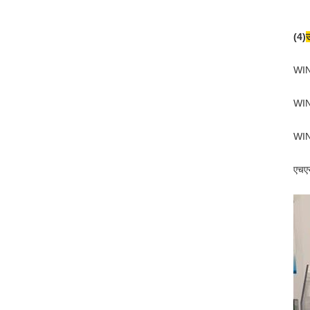
(4)
WI
WI
WI
एचए