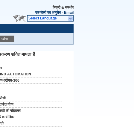
बिक्री & समर्थन
एक बोली का अनुरोध
-
Email
Select Language
खोज
पकरण शक्ति मापता है
ीन
IND AUTOMATION
वन-एटीएस-300
पीसी
तचीत योग्य
डी की पट्टिका
 कार्य दिवस
/टी