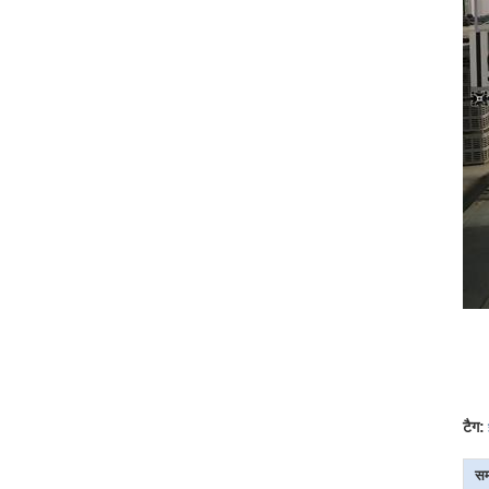
टैग:
सम