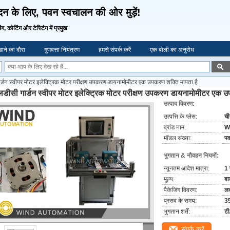
दन के लिए, पवन स्वचालन की ओर मुड़ें!
िंग, कोटिंग और टेस्टिंग में प्रमुख
ाने का दौरा
गुणवत्ता नियंत्रण
हमसे संपर्क करें
एक बोली का अनुरोध
र्डन स्वीपर मोटर इलेक्ट्रिक मोटर परीक्षण उपकरण डायनामोमीटर एक उपकरण शक्ति मापता है
लडीसी गार्डन स्वीपर मोटर इलेक्ट्रिक मोटर परीक्षण उपकरण डायनामोमीटर एक उ
उत्पाद विवरण:
उत्पत्ति के प्लेस:
च
ब्रांड नाम:
W
मॉडल संख्या:
प
भुगतान & नौवहन नियमों:
न्यूनतम आदेश मात्रा:
1 
मूल्य:
बा
पैकेजिंग विवरण:
लक
प्रसव के समय:
35
भुगतान शर्तें:
टी
संपर्क करें