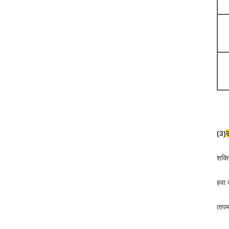
(3)
शक्
हवा
ताप