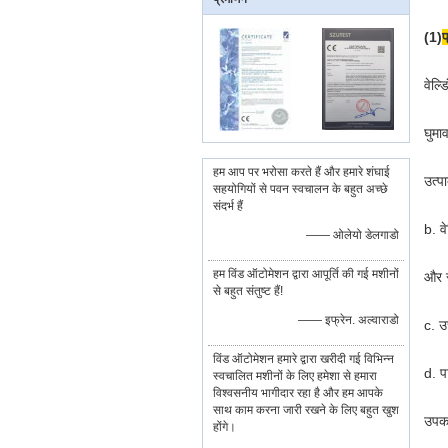
(1)
प
वेल्
घुमा
हम आप पर भरोसा करते हैं और हमारे शंघाई
उत्प
सहयोगियों से पवन स्वचालन के बहुत अच्छे
संदर्भ हैं
b. व
—— ओलेयो डेलगाडो
हम विंड ऑटोमेशन द्वारा आपूर्ति की गई मशीनों
और सह
से बहुत संतुष्ट हैं!
—— इफ्रेन. अल्वाराडो
c. उ
विंड ऑटोमेशन हमारे द्वारा खरीदी गई विभिन्न
d. प
स्वचालित मशीनों के लिए हमेशा से हमारा
विश्वसनीय भागीदार रहा है और हम आपके
साथ काम करना जारी रखने के लिए बहुत खुश
उपकर
होंगे।