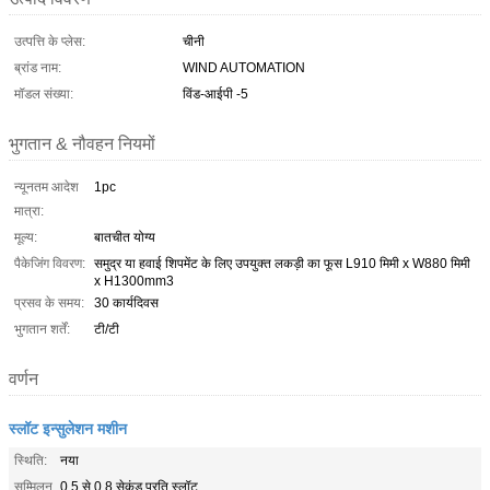
उत्पत्ति के प्लेस:
चीनी
ब्रांड नाम:
WIND AUTOMATION
मॉडल संख्या:
विंड-आईपी -5
भुगतान & नौवहन नियमों
न्यूनतम आदेश
1pc
मात्रा:
मूल्य:
बातचीत योग्य
पैकेजिंग विवरण:
समुद्र या हवाई शिपमेंट के लिए उपयुक्त लकड़ी का फूस L910 मिमी x W880 मिमी
x H1300mm3
प्रसव के समय:
30 कार्यदिवस
भुगतान शर्तें:
टी/टी
वर्णन
स्लॉट इन्सुलेशन मशीन
स्थिति:
नया
सम्मिलन
0.5 से 0.8 सेकंड प्रति स्लॉट